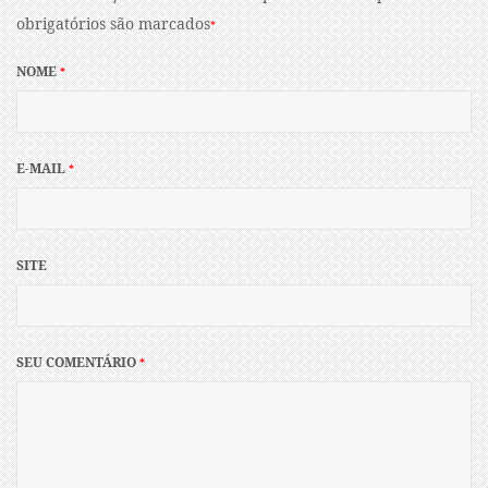
obrigatórios são marcados
*
NOME
*
E-MAIL
*
SITE
SEU COMENTÁRIO
*