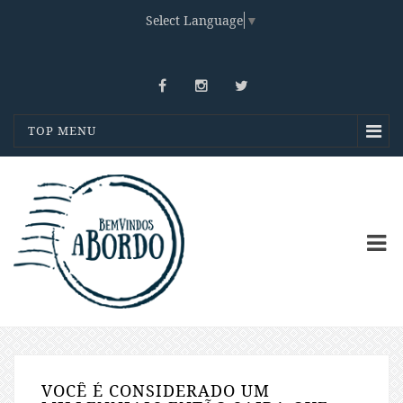
Select Language
▼
TOP MENU
VOCÊ É CONSIDERADO UM