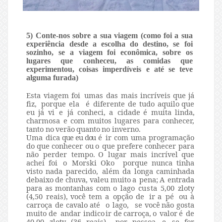
5) Conte-nos sobre a sua viagem (como foi a sua
experiência desde a escolha do destino, se foi
sozinho, se a viagem foi econômica, sobre os
lugares que conheceu, as comidas que
experimentou, coisas imperdíveis e até se teve
alguma furada)
Esta
viagem
foi
umas
das
mais
incríveis
que
já
fiz,
porque
ela
é
diferente
de tudo
aquilo
que
eu
já
vi
e
já
conheci,
a
cidade
é
muita
linda
,
charmosa e
com muitos
lugares
para
conhecer,
tanto
no
verão
quanto
no
inverno.
Uma dica
que eu dou
é
ir com
uma programação
do
que
conhecer
ou
o
que
prefere
conhecer
para
não perder
tempo.
O
lugar
mais
incrível
que
achei
foi
o
Morski
Oko
porque
nunca tinha
visto
nada
parecido,
além
da
longa
caminhada
debaixo
de
chuva,
valeu muito
a
pena;
A
entrada
para
as
montanhas
com
o
lago
custa
5,00
zloty
(4,50 reais),
você tem
a
opção
de
ir
a
pé
ou
à
carroça
de
cavalo
até
o
lago,
se
você
não
gosta
muito
de
andar
indico
ir
de
carroça,
o
valor
é
de
40,00 zloty (36 reais)
por
pessoa,
e
se for