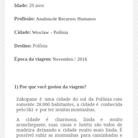
Idade:
28 anos
Profissão:
Analista
de Recursos
H
u
m
ano
s
Cidade:
Wroclaw
-
Polônia
Destino:
Polônia
Época da viagem:
Novembro
/
2016
1) Por que você gostou da viagem?
Zakopane
é
uma
cidade
do
sul
da
Polônia
com
somente
28.000
habitantes,
a cidade
é
conhecida
pelo
Ski
e
por
ter
muitas
montanhas.
A
cidade
é
charmosa, linda
e
muito
aconchegante,
suas
casas
e
hotéis
são
todos
de
madeira deixando
a
cidade
muito
mais linda.
É
possível
subir
as
montanhas
para caminhadas
e