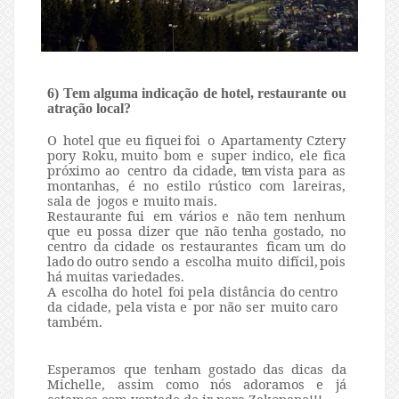
6) Tem alguma indicação de hotel, restaurante ou
atração local?
O
hotel
que
eu
fiquei
foi
o
Apartamenty
Cztery
pory
Roku,
muito
bom
e
super indico, ele fica
próximo
ao
centro
da
cidade,
tem
vista
para
as
montanhas, é no estilo
rústico
com lareiras,
sala
de
jogos
e
muito
mais.
Restaurante
fui
em
vários
e
não
tem nenhum
que
eu
possa
dizer
que
não
tenha
gostado,
no
centro
da
cidade
os restaurantes
ficam
um
do
lado
do
outro
sendo
a
escolha
muito
difícil,
pois
há muitas
variedades.
A escolha do hotel foi
pela
distância
do
centro
da
cidade,
pela
vista
e
por
não
ser muito
caro
também.
Esperamos que tenham gostado das dicas da
Michelle, assim como nós adoramos e já