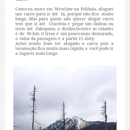
Como
eu
moro
em
Wroclaw
na
Polônia,
aluguei
um
carro
para
ir
até
lá, porque
não
fica
muito
longe,
Mas
para
quem
não
quiser
alugar
carro
tem
que ir
até
Cracóvia
e
pegar
um
ônibus
ou
trem
até
Zakopane,
a
distância
entre
as cidades
é
de
90
km.
O
trem é
um
pouco
mais
demorado,
o
valor
da
passagem é
a
partir
15
zloty.
Achei
muito
bom ter
alugado
o
carro
pois
a
locomoção
fica muito
mais
rápido,
e
você
pode
ir
a
lugares
mais
longe.